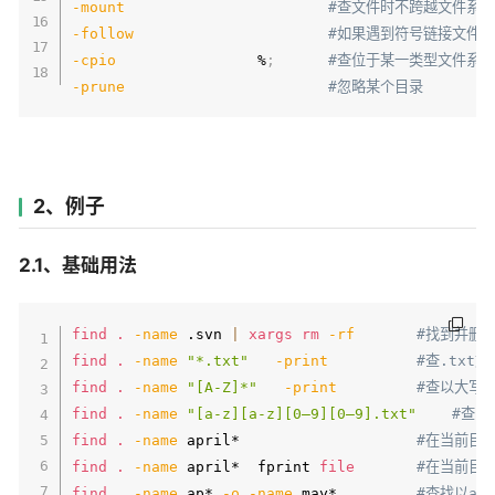
-mount
#查文件时不跨越文件系统m
-follow
#如果遇到符号链接文件
-cpio
                %
;
#查位于某一类型文件系统
-prune
#忽略某个目录
2、例子
2.1、基础用法
find
.
-name
 .svn 
|
xargs
rm
-rf
#找到并删除
find
.
-name
"*.txt"
-print
#查.txt
find
.
-name
"[A-Z]*"
-print
#查以大写
find
.
-name
"[a-z][a-z][0–9][0–9].txt"
#查以
find
.
-name
 april*                    
#在当前目录
find
.
-name
 april*  fprint 
file
#在当前目录
find
.
-name
 ap* 
-o
-name
 may*         
#查找以ap