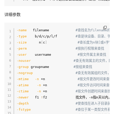
详细参数
-name
   filename             
#查找名为filename的
-type
    b/d/c/p/l/f         
#查是块设备、目录、字
-size
      n
[
c
]
#查长度为n块[或n字节
-perm
#按执行权限来查找
-user
    username             
#按文件属主来查找
-nouser
#查无有效属主的文件，即文件
-group
 groupname            
#按组来查找
-nogroup
#查无有效属组的文件，即文
-mtime
-n
 +n                
#按文件更改时间来查找文
-atime
-n
 +n               
#按文件访问时间来查GIN
-ctime
-n
 +n              
#按文件创建时间来查找文
-newer
   f1 
!
-depth
#使查找在进入子目录前
-fstype
#查位于某一类型文件系统