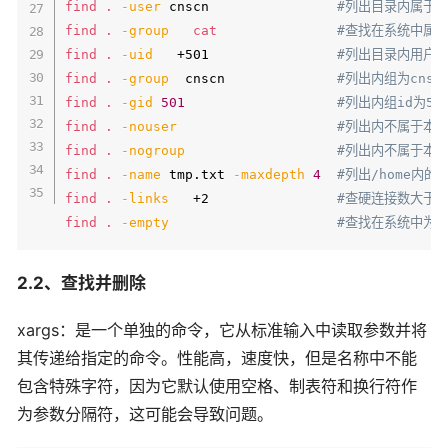
find
.
-user
 cnscn                
#列出目录内属于用
find
.
-group
cat
#查找在系统中属于 
find
.
-uid
   +501                
#列出目录内用户的
find
.
-group
  cnscn              
#列出内组为cns
find
.
-gid
501
#列出内组id为5
find
.
-nouser
#列出内不属于本
find
.
-nogroup
#列出内不属于本
find
.
-name
 tmp.txt 
-maxdepth
4
#列出/home内的
find
.
-links
   +2                
#查硬连接数大于
find
.
-empty
#查找在系统中为
2.2、查找并删除
xargs：是一个单独的命令，它从标准输入中读取参数并将
其传递给指定的命令。性能高，速度快，但是名称中不能
包含特殊字符，因为它默认使用空格、制表符和换行符作
为参数分隔符，这可能会导致问题。