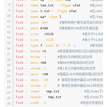
find
.
-name
 tom.txt   
-ftype
 vfat     
#在/mnt
find
.
-name
 t.txt 
!
-ftype
 vfat       
#在/mnt
find
.
-name
 wa* 
-type
 l               
#在/tmp
find
.
-perm
-007
#查所有用户都可读写执行的文件同-p
find
.
-perm
 0700      
#查权限为700的文件或目录
find
.
-size
   +512k               
#查大于512k的
find
.
-size
-512k
#查小于512k的
find
.
-type
 f 
-exec
ls
-l
{
}
\
;
#查当前目录
find
.
-mtime
 +5      
#查找更改时间在5日以前的文件并
find
.
-mtime
-1
#查询1天内修改过的文件
find
.
-mmin
 +60      
#查60分钟前改动过的文件
find
.
-atime
-1
#查1天之内被存取过的文件
find
.
-amin
  +30     
#查最近30分钟前被存取过的文件
find
.
-amin
-10
# 查找在系统中最后10分钟访问的
find
.
-atime
-2
# 查找在系统中最后48小时访问的
find
.
-newer
   tmp.txt             
#在/home下
find
.
-anewer
   tmp.txt            
#在/home下
find
.
-used
-2
#列出文件或目录