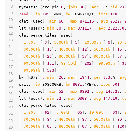
Jobs: 
1
(
f
=
1
)
: 
[
________________m_____________
]
mytest1: 
(
groupid
=
0
, 
jobs
=
30
)
: 
err
=
0
: 
pid
=
2380
read
:
io
=
1853
.4MB, 
bw
=
18967KB/s, 
iops
=
1185
 , 
r
clat 
(
usec
)
: 
min
=
60
 , 
max
=
871116
 , 
avg
=
25227.91
lat 
(
usec
)
: 
min
=
60
 , 
max
=
871117
 , 
avg
=
25228.08
,
clat percentiles 
(
msec
)
|
1.00th
=
[
3
]
, 
5.00th
=
[
5
]
, 
10.00th
=
[
6
]
, 
20.00
|
30.00th
=
[
10
]
, 
40.00th
=
[
12
]
, 
50.00th
=
[
15
]
, 
|
70.00th
=
[
26
]
, 
80.00th
=
[
37
]
, 
90.00th
=
[
57
]
, 
|
99.00th
=
[
151
]
, 
99.50th
=
[
202
]
, 
99.90th
=
[
338
|
99.99th
=
[
523
]
bw 
(
KB/s
)
:
min
=
26
, 
max
=
1944
, 
per
=
3.36
%, 
avg
=
write: 
io
=
803600KB, 
bw
=
8031
.4KB/s, 
iops
=
501
 , 
r
clat 
(
usec
)
: 
min
=
52
 , 
max
=
9302
 , 
avg
=
146.25
, 
st
lat 
(
usec
)
: 
min
=
52
 , 
max
=
9303
 , 
avg
=
147.19
, 
std
clat percentiles 
(
usec
)
|
1.00th
=
[
62
]
, 
5.00th
=
[
65
]
, 
10.00th
=
[
68
]
, 
20
|
30.00th
=
[
84
]
, 
40.00th
=
[
87
]
, 
50.00th
=
[
89
]
, 
|
70.00th
=
[
92
]
, 
80.00th
=
[
97
]
, 
90.00th
=
[
120
]
,