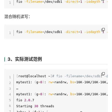
fio 
-filename
=
/dev/sdb1 
-direct
=
1
-iodepth
1
-t
混合随机读写：
fio 
-filename
=
/dev/sdb1 
-direct
=
1
-iodepth
1
-t
3、实际测试范例
[
root@localhost ~
]
# fio -filename=/dev/sdb1 -di
mytest1: 
(
g
=
0
)
: 
rw
=
randrw, 
bs
=
16K-16K/16K-16K, 
…

mytest1: 
(
g
=
0
)
: 
rw
=
randrw, 
bs
=
16K-16K/16K-16K, 
fio 
2.0
.7

Starting 
30
 threads
