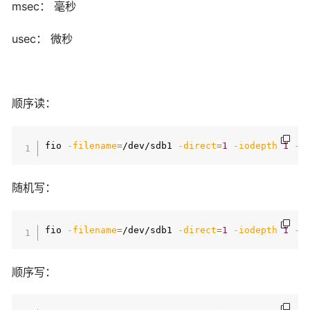
msec： 毫秒
usec： 微秒
顺序读：
fio 
-filename
=
/dev/sdb1 
-direct
=
1
-iodepth
1
-t
随机写：
fio 
-filename
=
/dev/sdb1 
-direct
=
1
-iodepth
1
-t
顺序写：