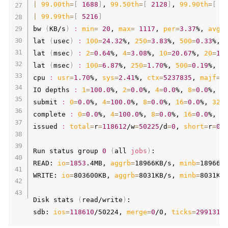
|
99.00th
=
[
1688
]
, 
99.50th
=
[
2128
]
, 
99.90th
=
[
3
|
99.99th
=
[
5216
]
bw 
(
KB/s
)
:
min
=
20
, 
max
=
1117
, 
per
=
3.37
%, 
avg
=
lat 
(
usec
)
:
100
=
24.32
%, 
250
=
3.83
%, 
500
=
0.33
%, 
lat 
(
msec
)
:
2
=
0.64
%, 
4
=
3.08
%, 
10
=
20.67
%, 
20
=
19
lat 
(
msec
)
:
100
=
6.87
%, 
250
=
1.70
%, 
500
=
0.19
%, 
7
cpu 
:
usr
=
1.70
%, 
sys
=
2.41
%, 
ctx
=
5237835
, 
majf
=
0
IO depths 
:
1
=
100.0
%, 
2
=
0.0
%, 
4
=
0.0
%, 
8
=
0.0
%, 
1
submit 
:
0
=
0.0
%, 
4
=
100.0
%, 
8
=
0.0
%, 
16
=
0.0
%, 
32
=
complete 
:
0
=
0.0
%, 
4
=
100.0
%, 
8
=
0.0
%, 
16
=
0.0
%, 
3
issued 
:
total
=
r
=
118612
/w
=
50225
/d
=
0
, 
short
=
r
=
0
/
Run status group 
0
(
all 
jobs
)
:

READ: 
io
=
1853
.4MB, 
aggrb
=
18966KB/s, 
minb
=
18966K
WRITE: 
io
=
803600KB, 
aggrb
=
8031KB/s, 
minb
=
8031KB
Disk stats 
(
read/write
)
:

sdb: 
ios
=
118610
/50224, 
merge
=
0
/0, 
ticks
=
2991317